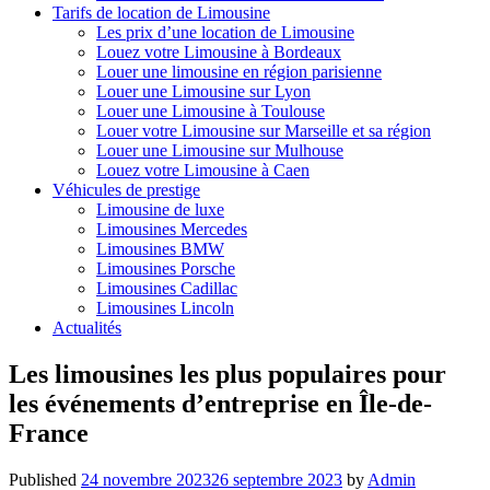
Tarifs de location de Limousine
Les prix d’une location de Limousine
Louez votre Limousine à Bordeaux
Louer une limousine en région parisienne
Louer une Limousine sur Lyon
Louer une Limousine à Toulouse
Louer votre Limousine sur Marseille et sa région
Louer une Limousine sur Mulhouse
Louez votre Limousine à Caen
Véhicules de prestige
Limousine de luxe
Limousines Mercedes
Limousines BMW
Limousines Porsche
Limousines Cadillac
Limousines Lincoln
Actualités
Les limousines les plus populaires pour
les événements d’entreprise en Île-de-
France
Published
24 novembre 2023
26 septembre 2023
by
Admin