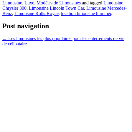
Limousine
,
Luxe
,
Modèles de Limousines
and tagged
Limousine
Chrysler 300
,
Limousine Lincoln Town Car
,
Limousine Mercedes-
Benz
,
Limousine Rolls-Royce
,
location limousine hummer
.
Post navigation
←
Les limousines les plus populaires pour les enterrements de vie
de célibataire