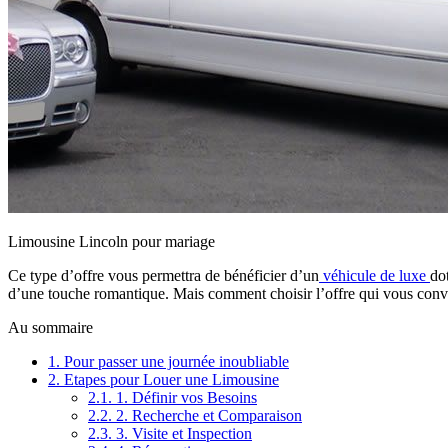
Limousine Lincoln pour mariage
Ce type d’offre vous permettra de bénéficier d’un
véhicule de luxe
do
d’une touche romantique. Mais comment choisir l’offre qui vous convi
Au sommaire
1.
Pour passer une journée inoubliable
2.
Etapes pour Louer une Limousine
2.1.
1. Définir vos Besoins
2.2.
2. Recherche et Comparaison
2.3.
3. Visite et Inspection