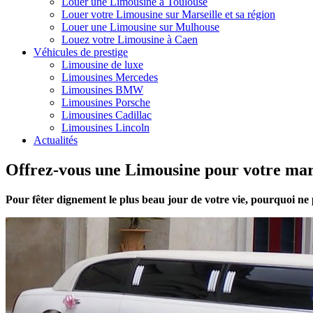
Louer une Limousine à Toulouse
Louer votre Limousine sur Marseille et sa région
Louer une Limousine sur Mulhouse
Louez votre Limousine à Caen
Véhicules de prestige
Limousine de luxe
Limousines Mercedes
Limousines BMW
Limousines Porsche
Limousines Cadillac
Limousines Lincoln
Actualités
Offrez-vous une Limousine pour votre ma
Pour fêter dignement le plus beau jour de votre vie, pourquoi ne