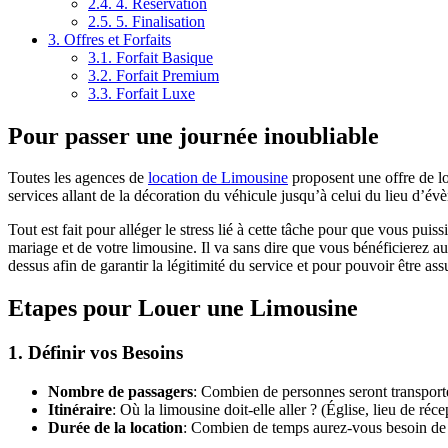
2.4.
4. Réservation
2.5.
5. Finalisation
3.
Offres et Forfaits
3.1.
Forfait Basique
3.2.
Forfait Premium
3.3.
Forfait Luxe
Pour passer une journée inoubliable
Toutes les agences de
location de Limousine
proposent une offre de lo
services allant de la décoration du véhicule jusqu’à celui du lieu d’év
Tout est fait pour alléger le stress lié à cette tâche pour que vous puis
mariage et de votre limousine. Il va sans dire que vous bénéficierez au
dessus afin de garantir la légitimité du service et pour pouvoir être ass
Etapes pour Louer une Limousine
1. Définir vos Besoins
Nombre de passagers
: Combien de personnes seront transport
Itinéraire
: Où la limousine doit-elle aller ? (Église, lieu de réce
Durée de la location
: Combien de temps aurez-vous besoin de 