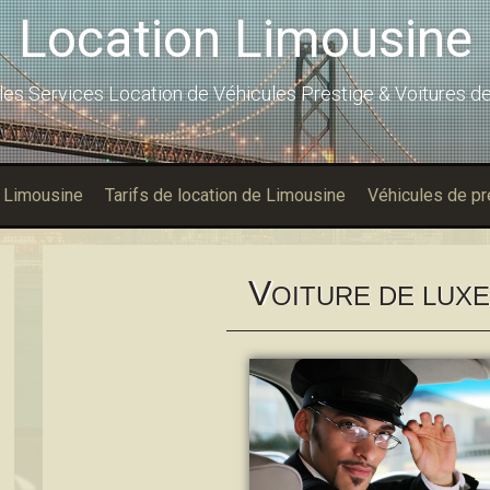
Location Limousine
les Services Location de Véhicules Prestige & Voitures d
 Limousine
Tarifs de location de Limousine
Véhicules de pr
V
OITURE DE LUXE