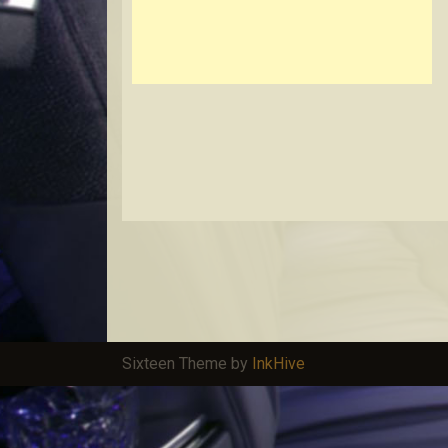
Sixteen Theme by
InkHive