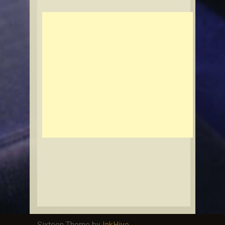
Sixteen Theme by
InkHive