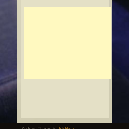
Sixteen Theme by
InkHive