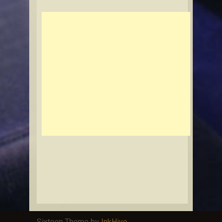
Sixteen Theme by
InkHive