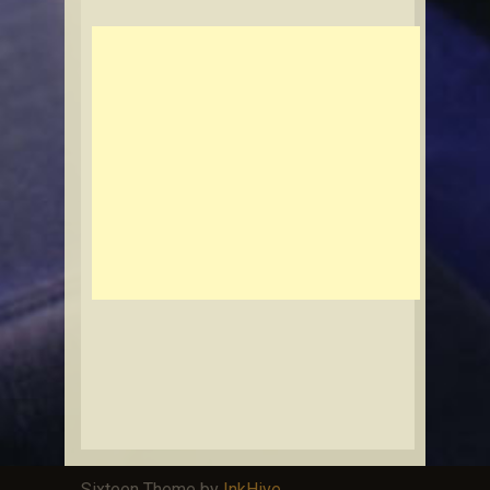
Sixteen Theme by
InkHive