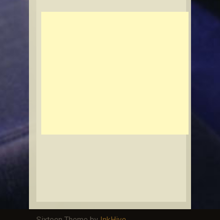
Sixteen Theme by
InkHive